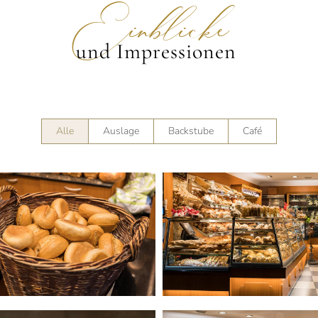
Einblicke
und Impressionen
Alle
Auslage
Backstube
Café