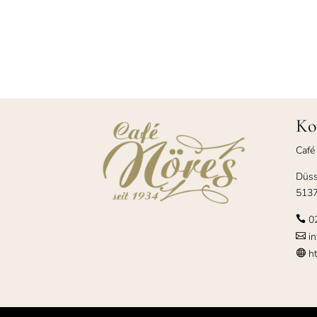
Ko
Café
Düss
5137
0

in

ht
