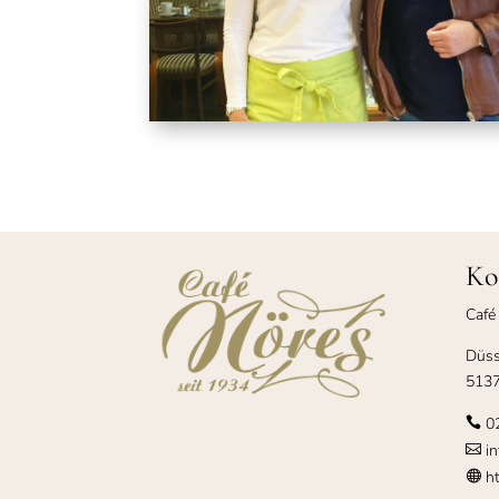
Ko
Café
Düss
5137
0

in

ht
