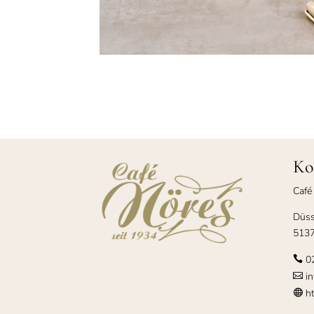
Ko
Café
Düss
5137
0

in

ht
