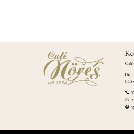
Ko
Café
Düss
5137
0

in

ht
