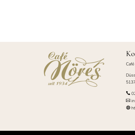
Ko
Café
Düss
5137
0

in

ht
