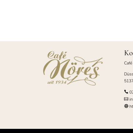
Ko
Café
Düss
5137
0

in

ht
